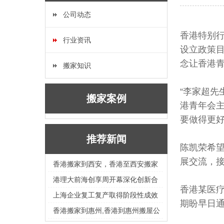
公司动态
香港特别行
行业资讯
设立政策
念让香港
搬家知识
“李家超先
搬家案例
港青年会
要做得更
推荐新闻
陈凯荣希
展交流，
香港搬家到西安，香港至西安搬家
公司
港理大前海创享周开幕深化创新合
香港某医疗
作
上海企业复工复产取得阶段性成效
期盼早日
香港搬家到惠州,香港到惠州搬屋公